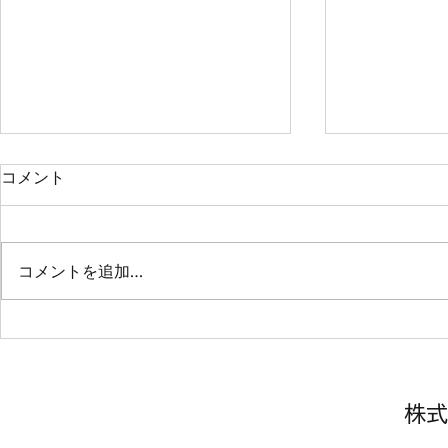
コメント
山形市 保
コメントを追加…
寒河江市 認定こども園
株式