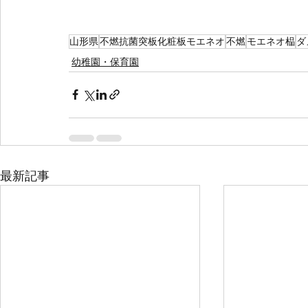
山形県
不燃抗菌突板化粧板モエネオ
不燃
モエネオ榀
ダ
幼稚園・保育園
最新記事