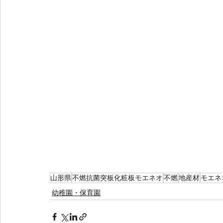
山形県
不燃抗菌突板化粧板モエネオ
不燃
地産材
モエネ
幼稚園・保育園