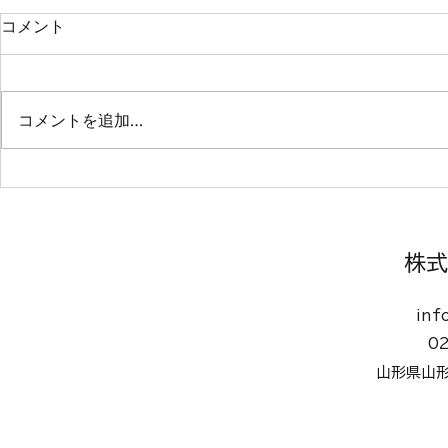
コメント
山形市 保育園
コメントを追加…
宮城県石巻
株式
inf
0
山形県山形