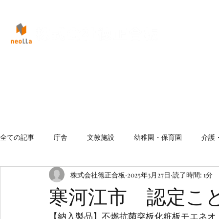
全ての記事
庁舎
文教施設
幼稚園・保育園
介護
株式会社徳正合板
2025年3月27日
読了時間: 1分
寒河江市 認定こ
【納入製品】不燃抗菌突板化粧板モエネオ