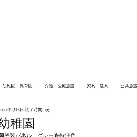
幼稚園・保育園
介護・医療施設
家具・建具
公共施
2022年7月8日
読了時間: 1分
幼稚園
菌塗装パネル　グレー系特注色