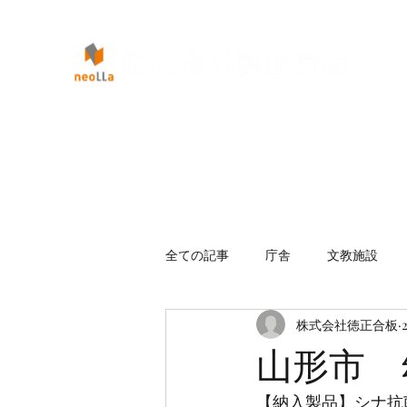
全ての記事
庁舎
文教施設
株式会社徳正合板
山形市 
【納入製品】シナ抗