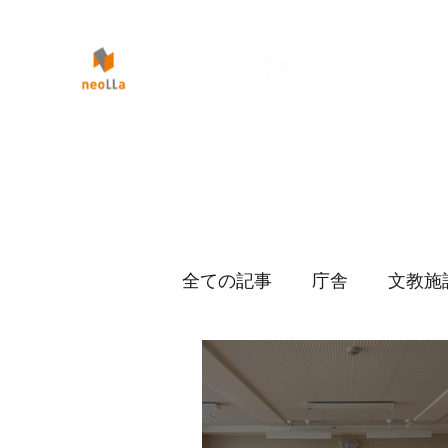
全ての記事
庁舎
文教施