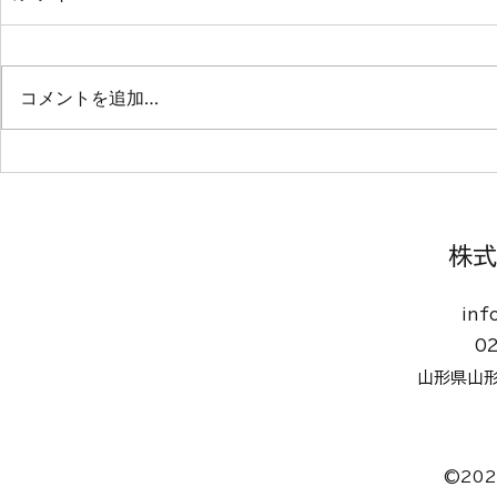
コメントを追加…
山形市 老
天童市高齢者健康福祉施設
株式
inf
0
山形県山形
©20