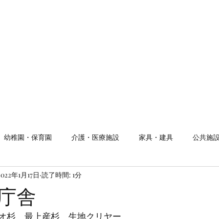
幼稚園・保育園
介護・医療施設
家具・建具
公共施
2022年1月17日
読了時間: 1分
庁舎
オ杉　最上産杉　生地クリヤー