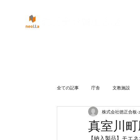
全ての記事
庁舎
文教施設
株式会社徳正合板
真室川町
【納入製品】モエネ