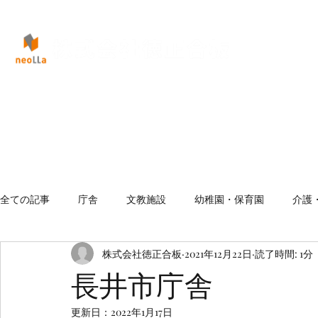
全ての記事
庁舎
文教施設
幼稚園・保育園
介護
株式会社徳正合板
2021年12月22日
読了時間: 1分
長井市庁舎
更新日：
2022年1月17日