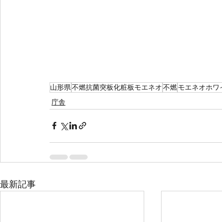
山形県
不燃抗菌突板化粧板モエネオ
不燃
モエネオホワ
庁舎
最新記事