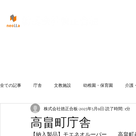
全ての記事
庁舎
文教施設
幼稚園・保育園
介護
株式会社徳正合板
2025年5月9日
読了時間: 1分
高畠町庁舎
【納入製品】モエネオルーバー　　高畠町