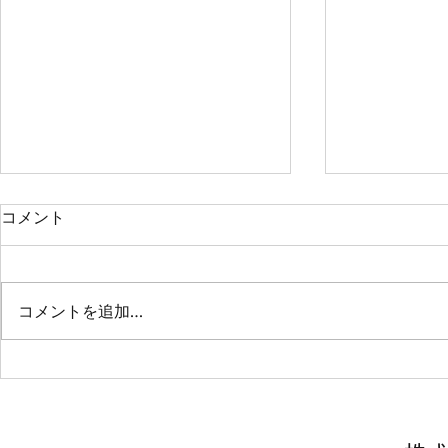
コメント
真室川町庁
コメントを追加…
山形市立南沼原小学校（家
具）