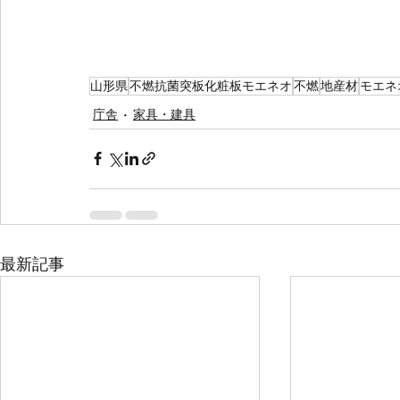
山形県
不燃抗菌突板化粧板モエネオ
不燃
地産材
モエネ
庁舎
家具・建具
最新記事